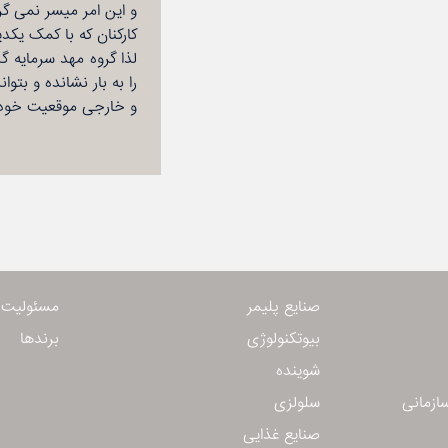
و این امر میسر نمی گرد
کارکنان که با کمک یکد
را به بار نشانده و بتو
و خارجی موقعیت خود را
صنایع پلیمر
مسئولیت 
بیوتكنولوژی
برندها
شوینده
ازمانی
سلولزی
صنایع غذایی