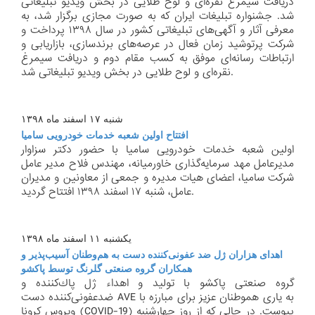
دریافت سیمرغ نقره‌ای و لوح طلایی در بخش ویدیو تبلیغاتی
شد. جشنواره تبلیغات ایران كه به صورت مجازی برگزار شد، به
معرفی آثار و آگهی‌های تبلیغاتی كشور در سال ۱۳۹۸ پرداخت و
شركت پرتوشید زمان فعال در عرصه‌های برندسازی، بازاریابی و
ارتباطات رسانه‌ای موفق به كسب مقام دوم و دریافت سیمرغ
نقره‌ای و لوح طلایی در بخش ویدیو تبلیغاتی شد.
شنبه ۱۷ اسفند ماه ۱۳۹۸
افتتاح اولین شعبه خدمات خودرویی سامیا
اولین شعبه خدمات خودرویی سامیا با حضور دكتر سزاوار
مدیرعامل مهد سرمایه‌گذاری خاورمیانه‌، مهندس فلاح مدیر عامل
شركت سامیا‌، اعضای هیات مدیره و جمعی از معاونین و مدیران
عامل، شنبه ۱۷ اسفند ۱۳۹۸ افتتاح گردید.
یكشنبه ۱۱ اسفند ماه ۱۳۹۸
اهدای هزاران ژل ضد عفونی‌كننده دست به هم‌وطنان آسیب‌پذیر و
همكاران گروه صنعتی گلرنگ توسط پاكشو
گروه صنعتی پاكشو با تولید و اهداء ژل پاك‌كننده و
ضدعفونی‌كننده دست AVE به یاری هموطنان عزیز برای مبارزه با
ویروس كرونا (COVID-19) پیوست. در حالی كه از روز چهارشنبه