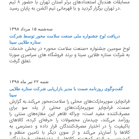
مسابقات هندبال استعدادهای برتر استان تهران با حضور ٨ تیم
در تهران برگزار گردید و با قهرمانی تیم اكشن به پایان رسید.
سه‌شنبه ۱۵ مرداد ۱۳۹۸
دریافت لوح جشنواره ملی صنعت سلامت محور توسط شركت
ستاره طلایی سینا
لوح سومین جشنواره «صنعت سلامت محور» در بخش خدمات
به شركت ستاره طلایی سینا و برند فروشگاه های سراسری سورنا
تعلق گرفت.
شنبه ۲۲ تیر ماه ۱۳۹۸
گفت‌وگوی روزنامه صمت با مدیر بازاریابی شركت ستاره طلایی
سینا
فرانچایز، سوپرماركت‌های محلی را سلامت‌محور می‌كند.به گزارش
صمت، فرانچایز سوپرماركت‌های محلی از یك سو برای
مصرف‌كننده مفید است؛ چراكه ظاهر این مغازه‌های سنتی را
روزآمد می‌كند، چیدمان محصولات را حرفه‌ای كرده، كالاهای
باكیفیت را در اختیار مصرف‌كنندگان قرار داده و دسترسی به
كالاها را آسان‌تر می‌كند و از سوی دیگر با تامین منظم و
كم‌دردسر و البته كم‌هزینه كالاها، از دغدغه‌های فروشندگان