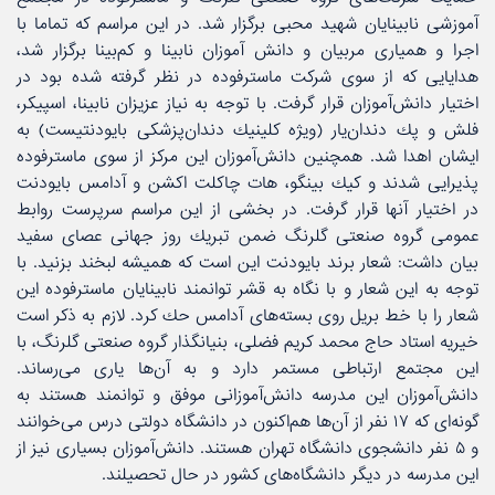
آموزشی نابینایان شهید محبی برگزار شد. در این مراسم كه تماما با
اجرا و همیاری مربیان و دانش آموزان نابینا و كم‌بینا برگزار شد،
هدایایی كه از سوی شركت ماسترفوده در نظر گرفته شده بود در
اختیار دانش‌آموزان قرار گرفت. با توجه به نیاز عزیزان نابینا، اسپیكر،
فلش و پك دندان‌یار (ویژه كلینیك دندان‌پزشكی بایودنتیست) به
ایشان اهدا شد. همچنین دانش‌آموزان این مركز از سوی ماسترفوده
پذیرایی شدند و كیك بینگو،‌ هات چاكلت اكشن و آدامس بایودنت
در اختیار آنها قرار گرفت. در بخشی از این مراسم سرپرست روابط
عمومی گروه صنعتی گلرنگ ضمن تبریك روز جهانی عصای سفید
بیان داشت: شعار برند بایودنت این است كه همیشه لبخند بزنید. با
توجه به این شعار و با نگاه به قشر توانمند نابینایان ماسترفوده این
شعار را با خط بریل روی بسته‌های آدامس حك كرد. لازم به ذكر است
خیریه استاد حاج محمد كریم فضلی، بنیانگذار گروه صنعتی گلرنگ، با
این مجتمع ارتباطی مستمر دارد و به آن‌ها یاری می‌رساند.
دانش‌آموزان این مدرسه دانش‌آموزانی موفق و توانمند هستند به
گونه‌ای كه ۱۷ نفر از آن‌ها هم‌اكنون در دانشگاه دولتی درس می‌خوانند
و ۵ نفر دانشجوی دانشگاه تهران هستند. دانش‌آموزان بسیاری نیز از
این مدرسه در دیگر دانشگاه‌های كشور در حال تحصیلند.