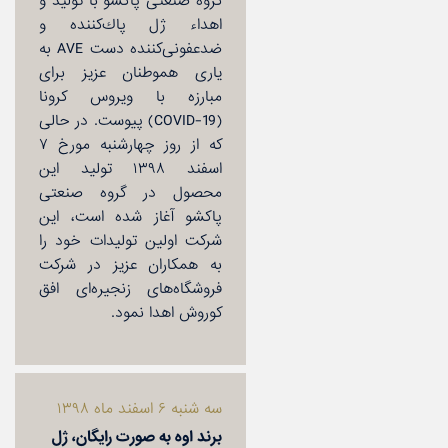
گروه صنعتی پاكشو با تولید و
اهداء ژل پاك‌كننده و
ضدعفونی‌كننده دست AVE به
یاری هموطنان عزیز برای
مبارزه با ویروس كرونا
(COVID-19) پیوست. در حالی
كه از روز چهارشنبه مورخ ۷
اسفند ۱۳۹۸ تولید این
محصول در گروه صنعتی
پاكشو آغاز شده است، این
شركت اولین تولیدات خود را
به همكاران عزیز در شركت
فروشگاه‌های زنجیره‌ای افق
كوروش اهدا نمود.
سه شنبه ۶ اسفند ماه ۱۳۹۸
برند اوه به صورت رایگان،‌ ژل