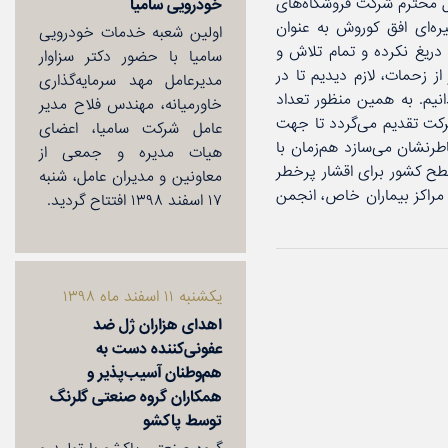
ل محترم شركت فروشگاه‌های
خودرویی سامیا
یره‌ای افق كوروش به عنوان
اولین شعبه خدمات خودرویی
دریغ نكرده و تمام تلاش و
سامیا با حضور دكتر سزاوار
 زحمات، لازم دیدیم تا در
مدیرعامل مهد سرمایه‌گذاری
نیم. به همین منظور تعداد
خاورمیانه‌، مهندس فلاح مدیر
شركت تقدیم می‌گردد تا جهت
عامل شركت سامیا‌، اعضای
طرنشان می‌سازد هم‌زمان با
هیات مدیره و جمعی از
طح كشور برای اقشار پرخطر
معاونین و مدیران عامل، شنبه
، مراكز بیماران خاص، انجمن
۱۷ اسفند ۱۳۹۸ افتتاح گردید.
یكشنبه ۱۱ اسفند ماه ۱۳۹۸
اهدای هزاران ژل ضد
عفونی‌كننده دست به
هم‌وطنان آسیب‌پذیر و
همكاران گروه صنعتی گلرنگ
توسط پاكشو