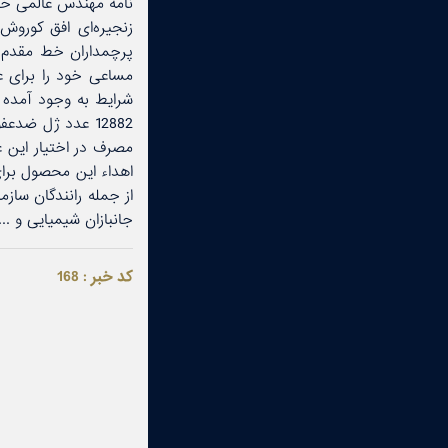
نامه مهندس عالمی خط
زنجیره‌ای افق كوروش 
پرچمداران خط مقدم ج
مساعی خود را برای عر
شرایط به وجود آمده خ
12882 عدد ژل ضد
مصرف در اختیار این ع
اهداء این محصول برای
از جمله رانندگان سازم
جانبازان شیمیایی و ..
کد خبر : 168