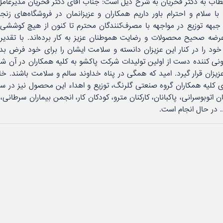
اب به دكتر فخریان به شرح ذیل است: جناب آقای دكتر فخریان مدیرعام
با سلام و احترام باور داریم همكاران و عزیزانمان در فروشگاه‌های زنج
بهه توزیع در مواجهه با مصرف‌كنندگان محترم تا كنون از هیچ كوششی 
ضه صحیح محصولات و رضایت هموطنان عزیز به كار برده‌اند. با تقدیر از
ود را در كنار این عزیزان دانسته و سلامت ایشان را برای خود فرض بدا
عفونی كننده دست از اولین تولیدات شركت پاكشو به كلیه همكاران در آن 
زیزان قرار گیرد. امید كه همگی در پناه خداوند سالم و سلامت باشند. خا
 كلیه همكاران گروه صنعتی گلرنگ، توزیع و اهداء این محصول نیز در س
ان اتوبوسرانی، پاكبانان، كاركنان مترو، كودكان كار، انجمن بیماران سرطانی
.. در حال انجام است.